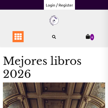
Skip
Login / Register
to
content
0
Mejores libros
2026