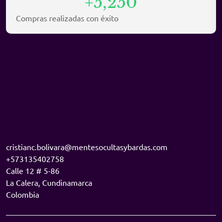
+5,250
Compras realizadas con éxito
cristianc.bolivara@mentesocultasybardas.com
+573135402758
Calle 12 # 5-86
La Calera
,
Cundinamarca
Colombia