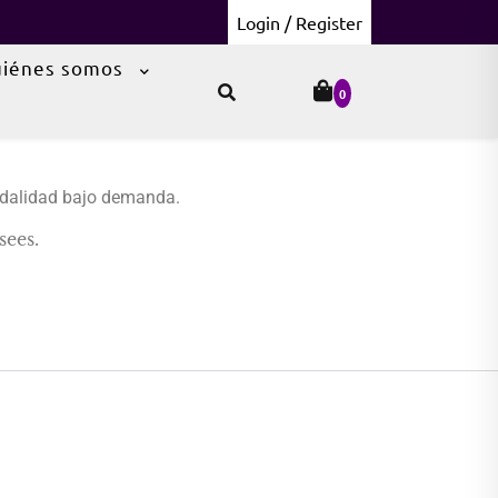
Login / Register
iénes somos
0
modalidad bajo demanda.
sees.