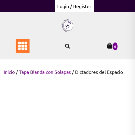
Skip
Login / Register
to
content
0
Inicio
/
Tapa Blanda con Solapas
/ Dictadores del Espacio