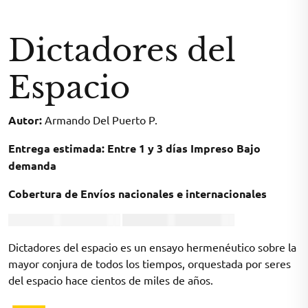
Dictadores del
Espacio
Autor:
Armando Del Puerto P.
Entrega estimada: Entre 1 y 3 días Impreso Bajo
demanda
Cobertura de Envíos nacionales e internacionales
Price
Price
COP
23.000
–
COP
70.000
COP
20.700
–
COP
63.000
range:
range:
Dictadores del espacio es un ensayo hermenéutico sobre la
COP 23.000
COP 20.700
mayor conjura de todos los tiempos, orquestada por seres
through
through
COP 70.000
COP 63.000
del espacio hace cientos de miles de años.