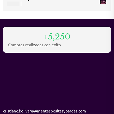
was:
is:
USD
9,45
USD 12,15.
USD 8,10.
+5,250
Compras realizadas con éxito
cristianc.bolivara@mentesocultasybardas.com