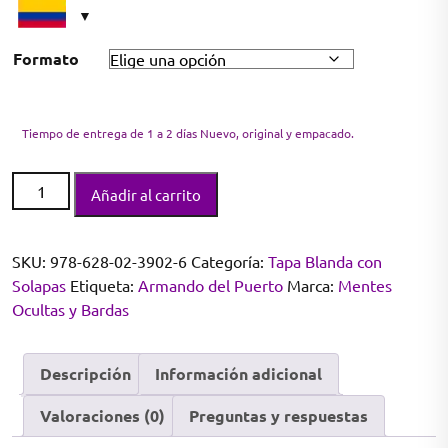
Formato
Tiempo de entrega de 1 a 2 días Nuevo, original y empacado.
Dictadores
Añadir al carrito
del
Espacio
cantidad
SKU:
978-628-02-3902-6
Categoría:
Tapa Blanda con
Solapas
Etiqueta:
Armando del Puerto
Marca:
Mentes
Ocultas y Bardas
Descripción
Información adicional
Valoraciones (0)
Preguntas y respuestas