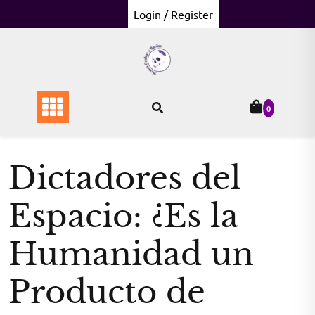
Skip
Login / Register
to
content
0
Dictadores del
Espacio: ¿Es la
Humanidad un
Producto de