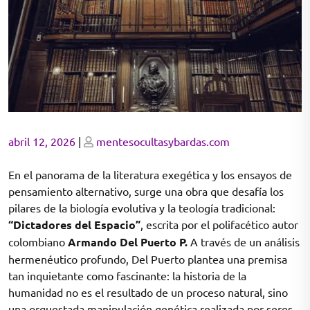
Posted
Posted
abril 12, 2026
|
mentesocultasybardas.com
on
on
En el panorama de la literatura exegética y los ensayos de
pensamiento alternativo, surge una obra que desafía los
pilares de la biología evolutiva y la teología tradicional:
“Dictadores del Espacio”
, escrita por el polifacético autor
colombiano
Armando Del Puerto P.
A través de un análisis
hermenéutico profundo, Del Puerto plantea una premisa
tan inquietante como fascinante: la historia de la
humanidad no es el resultado de un proceso natural, sino
una orquestada manipulación genética realizada por seres