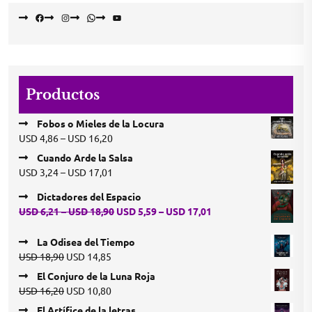
Facebook
Instagram
WhatsApp
YouTube
Productos
Fobos o Mieles de la Locura
Price
USD
4,86
–
USD
16,20
range:
Cuando Arde la Salsa
USD 4,86
Price
USD
3,24
–
USD
17,01
through
range:
USD 16,20
Dictadores del Espacio
USD 3,24
Price
Price
USD
6,21
–
USD
18,90
USD
5,59
–
USD
17,01
through
range:
range:
USD 17,01
USD 6,21
USD 5,59
La Odisea del Tiempo
through
through
Original
Current
USD
18,90
USD
14,85
USD 18,90
USD 17,01
price
price
El Conjuro de la Luna Roja
was:
is:
Original
Current
USD
16,20
USD
10,80
USD 18,90.
USD 14,85.
price
price
El Artífice de la letras