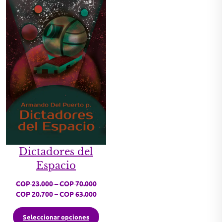
Dictadores del
Espacio
Price range: COP 23.000 through COP 
COP
23.000
–
COP
70.000
Price range: COP 20.700 through COP 
COP
20.700
–
COP
63.000
Seleccionar opciones