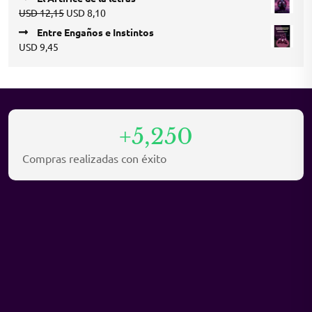
was:
is:
Original
Current
USD
12,15
USD
8,10
USD 16,20.
USD 10,80.
price
price
Entre Engaños e Instintos
was:
is:
USD
9,45
USD 12,15.
USD 8,10.
+5,250
Compras realizadas con éxito