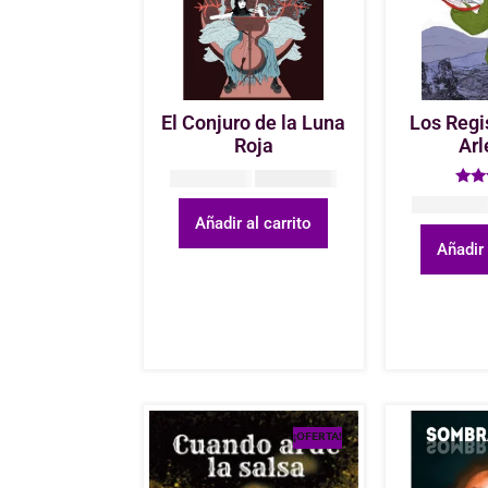
El Conjuro de la Luna
Los Regi
Roja
Arl
COP
60.000
COP
40.000
Valo
COP
45.00
4
Añadir al carrito
d
Añadir 
¡OFERTA!