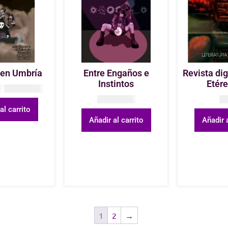
 en Umbría
Entre Engaños e
Revista di
Instintos
Etére
0
COP
20.000
COP
35.000
C
al carrito
Añadir al carrito
Añadir a
1
2
→