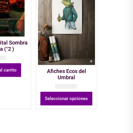
gital Sombra
a (°2 )
OP
0
l carrito
Afiches Ecos del
Umbral
COP
22.000
Seleccionar opciones