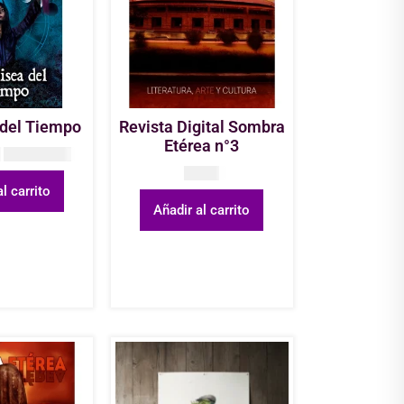
 del Tiempo
Revista Digital Sombra
Etérea n°3
0
COP
55.000
COP
0
l carrito
Añadir al carrito