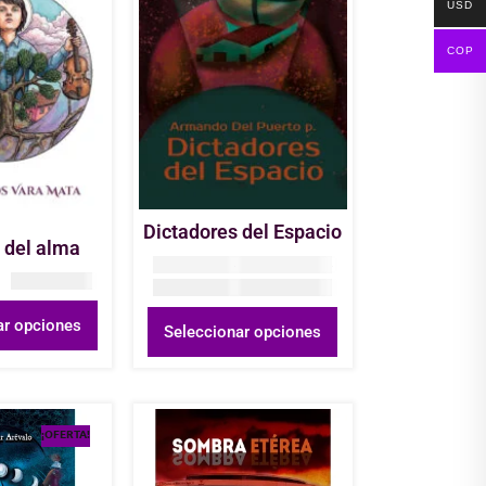
USD
COP
Dictadores del Espacio
 del alma
COP
23.000
–
COP
70.000
–
COP
50.000
COP
20.700
–
COP
63.000
ar opciones
Seleccionar opciones
¡OFERTA!