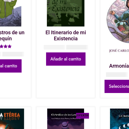
stros de un
El Itinerario de mi
equín
Existencia
COP
25.000
COP
20.000
rado en
0
COP
30.000
.90
Añadir al carrito
e 5
Armonía
al carrito
COP
13.000
Seleccion
¡OFERTA!