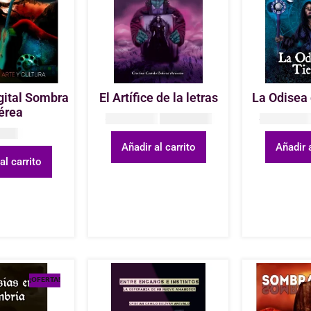
gital Sombra
El Artífice de la letras
La Odisea
érea
COP
45.000
COP
30.000
COP
70.00
OP
0
Añadir al carrito
Añadir a
al carrito
¡OFERTA!