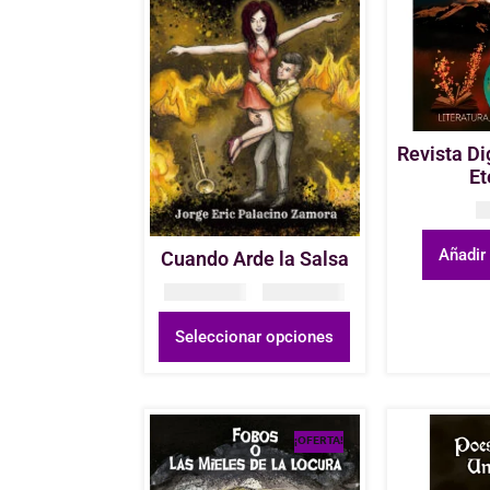
Revista Di
Et
C
Añadir 
Cuando Arde la Salsa
COP
12.000
–
COP
63.000
Seleccionar opciones
¡OFERTA!