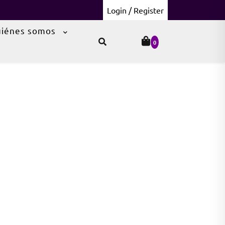
Login / Register
iénes somos
0