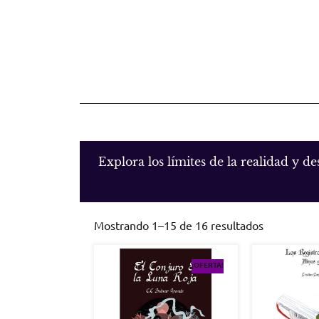
Explora los límites de la realidad y d
Mostrando 1–15 de 16 resultados
¡OFERTA!