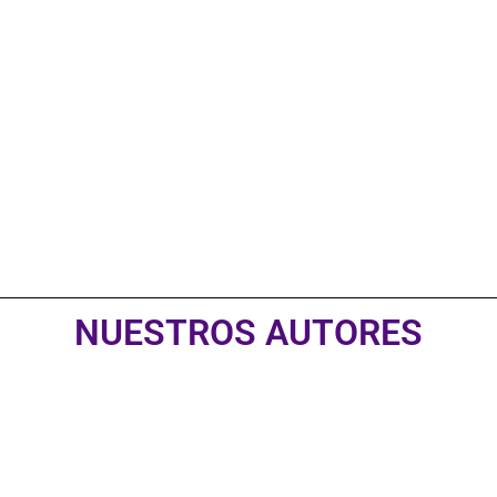
Publica con nosotros
Click Here
NUESTROS AUTORES
Armando Del
Eric Palacino