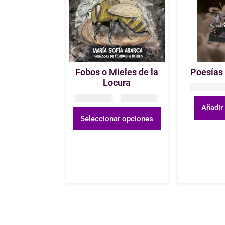
Fobos o Mieles de la
Poesías
Locura
COP
25.00
COP
18.000
–
COP
60.000
Añadir 
Seleccionar opciones