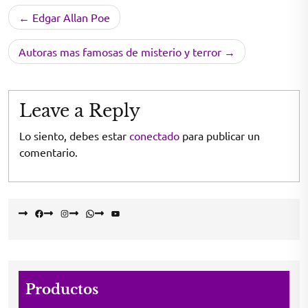
Navegación
Edgar Allan Poe
de
entradas
Autoras mas famosas de misterio y terror
Leave a Reply
Lo siento, debes estar
conectado
para publicar un
comentario.
Facebook
Instagram
WhatsApp
YouTube
Productos