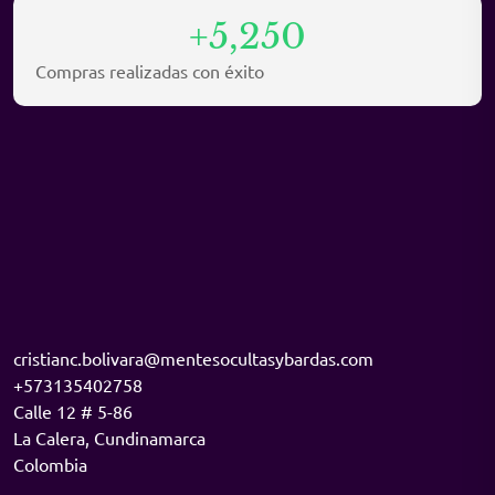
+5,250
Compras realizadas con éxito
cristianc.bolivara@mentesocultasybardas.com
+573135402758
Calle 12 # 5-86
La Calera
,
Cundinamarca
Colombia