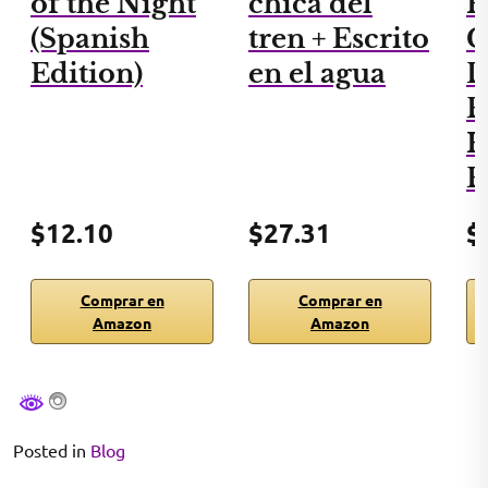
of the Night
chica del
H
(Spanish
tren + Escrito
C
Edition)
en el agua
D
B
H
B
$12.10
$27.31
$
Comprar en
Comprar en
Amazon
Amazon
Posted in
Blog