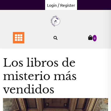
Skip
Login / Register
to
content
0
Los libros de
misterio más
vendidos