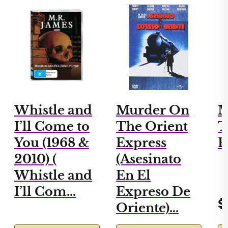
Whistle and
Murder On
M
I’ll Come to
The Orient
T
You (1968 &
Express
E
2010) (
(Asesinato
Whistle and
En El
I’ll Com…
Expreso De
$
Oriente)…