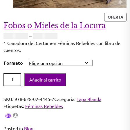
P
OFERTA
R
Fobos o Mieles de la Locura
O
D
P
COP
18.000
–
COP
60.000
U
r
1 Ganadora del Certamen Féminas Rebeldes con libro de
C
i
cuentos.
T
c
O
Formato
e
E
r
N
F
a
O
Añadir al carrito
o
F
n
E
b
g
R
o
e
SKU:
978-628-02-4445-7
Categoría:
Tapa Blanda
T
s
:
Etiquetas:
Féminas Rebeldes
A
o
C
M
O
i
P
Posted in
Blog