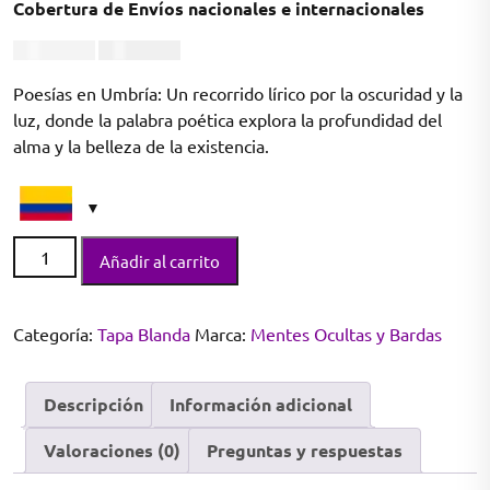
Cobertura de Envíos nacionales e internacionales
Original
Current
COP
25.000
COP
20.000
price
price
Poesías en Umbría: Un recorrido lírico por la oscuridad y la
was:
is:
luz, donde la palabra poética explora la profundidad del
COP 25.000.
COP 20.000.
alma y la belleza de la existencia.
Poesías
Añadir al carrito
en
Umbría
cantidad
Categoría:
Tapa Blanda
Marca:
Mentes Ocultas y Bardas
Descripción
Información adicional
Valoraciones (0)
Preguntas y respuestas