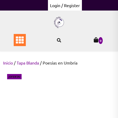
Skip
Login / Register
to
content
0
Inicio
/
Tapa Blanda
/ Poesías en Umbría
¡OFERTA!