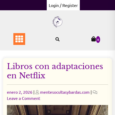
Skip
Login / Register
to
content
0
Libros con adaptaciones
en Netflix
Posted
Posted
enero 2, 2026
|
mentesocultasybardas.com
|
on
on
on
Leave a Comment
Libros
con