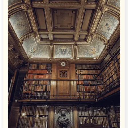
adaptaciones
en
Netflix