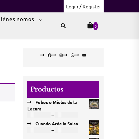
Login / Register
iénes somos
0
Facebook
Instagram
WhatsApp
YouTube
Productos
Fobos o Mieles de la
Locura
Price
COP
18.000
–
COP
60.000
range:
Cuando Arde la Salsa
COP 18.000
Price
COP
12.000
–
COP
63.000
through
range: