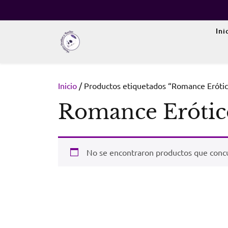
Skip
to
content
Ini
Inicio
/ Productos etiquetados “Romance Eróti
Romance Erótic
No se encontraron productos que concu