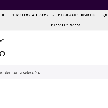
Nuestros Autores
Qu
cio
Publica Con Nosotros
Puntos De Venta
co”
o
erden con la selección.