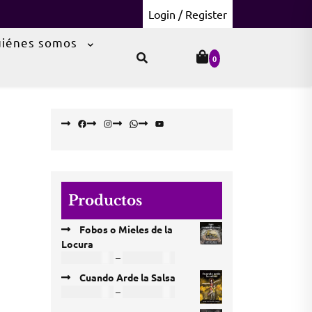
Login / Register
iénes somos
0
Facebook
Instagram
WhatsApp
YouTube
Productos
Fobos o Mieles de la
Locura
Price
COP
18.000
–
COP
60.000
range:
Cuando Arde la Salsa
COP 18.000
Price
COP
12.000
–
COP
63.000
through
range: