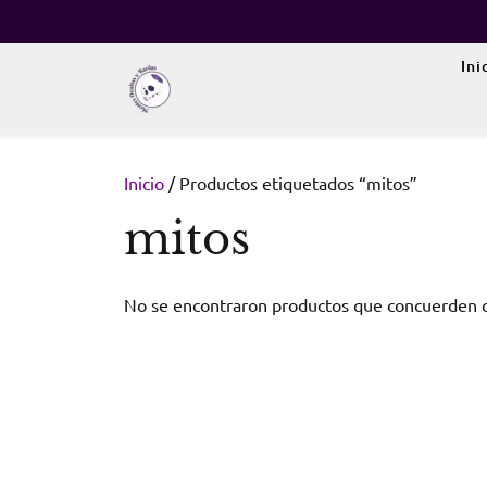
Skip
to
content
Ini
Inicio
/ Productos etiquetados “mitos”
mitos
No se encontraron productos que concuerden co