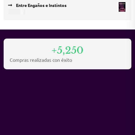
price
price
Entre Engaños e Instintos
was:
is:
USD
9,45
USD 12,15.
USD 8,10.
+5,250
Compras realizadas con éxito