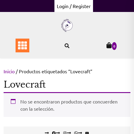
Skip
Login / Register
to
content
0
Inicio
/ Productos etiquetados “Lovecraft”
Lovecraft
No se encontraron productos que concuerden
con la selección.
Facebook
Instagram
WhatsApp
YouTube