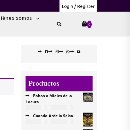
Login / Register
iénes somos
0
Facebook
Instagram
WhatsApp
YouTube
Productos
Fobos o Mieles de la
Locura
Price
COP
18.000
–
COP
60.000
range:
Cuando Arde la Salsa
COP 18.000
Price
COP
12.000
–
COP
63.000
through
range: