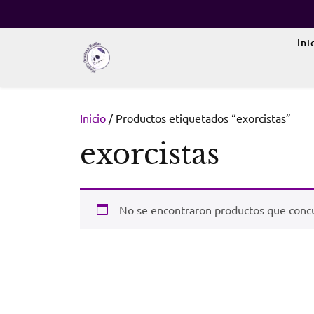
Skip
to
content
Ini
Inicio
/ Productos etiquetados “exorcistas”
exorcistas
No se encontraron productos que concu