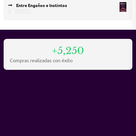
price
price
Entre Engaños e Instintos
was:
is:
COP
35.000
COP 45.000.
COP 30.000.
+5,250
Compras realizadas con éxito