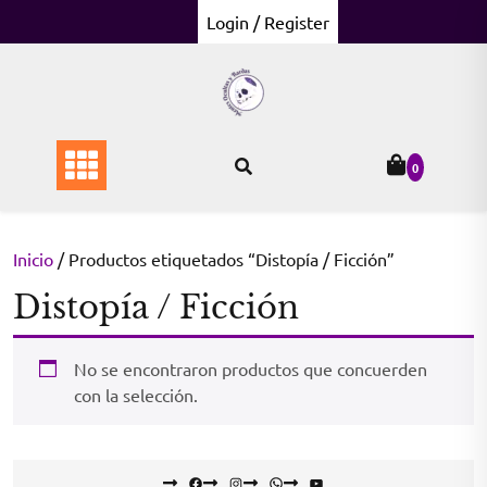
Skip
Login / Register
to
content
0
Inicio
/ Productos etiquetados “Distopía / Ficción”
Distopía / Ficción
No se encontraron productos que concuerden
con la selección.
Facebook
Instagram
WhatsApp
YouTube