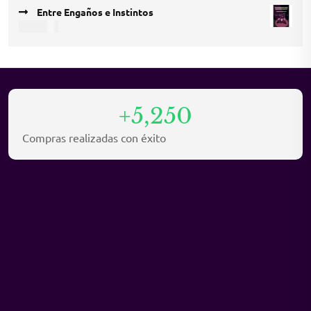
price
price
Entre Engaños e Instintos
was:
is:
USD
9,45
USD 12,15.
USD 8,10.
+5,250
Compras realizadas con éxito