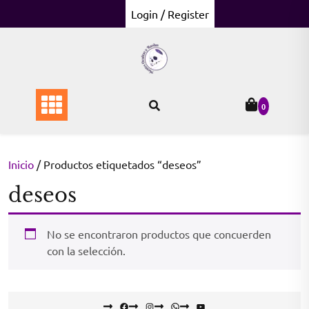
Skip
Login / Register
to
content
0
Inicio
/ Productos etiquetados “deseos”
deseos
No se encontraron productos que concuerden
con la selección.
Facebook
Instagram
WhatsApp
YouTube