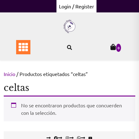
Skip
Login / Register
to
content
0
Inicio
/ Productos etiquetados “celtas”
celtas
No se encontraron productos que concuerden
con la selección.
Facebook
Instagram
WhatsApp
YouTube