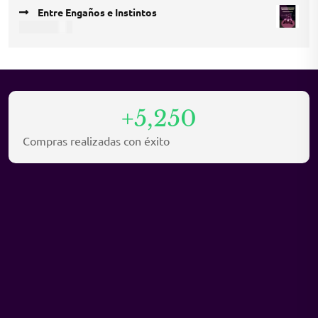
price
price
Entre Engaños e Instintos
was:
is:
COP
35.000
COP 45.000.
COP 30.000.
+5,250
Compras realizadas con éxito