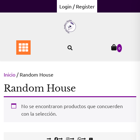
Skip
Login / Register
to
content
0
Inicio
/ Random House
Random House
No se encontraron productos que concuerden
con la selección.
Facebook
Instagram
WhatsApp
YouTube