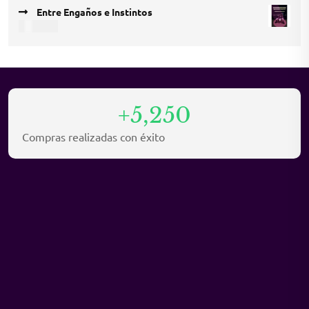
price
price
Entre Engaños e Instintos
was:
is:
USD
9,45
USD 12,15.
USD 8,10.
+5,250
Compras realizadas con éxito