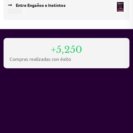
price
price
Entre Engaños e Instintos
was:
is:
USD
9,45
USD 12,15.
USD 8,10.
+5,250
Compras realizadas con éxito