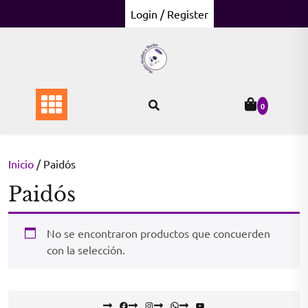
Skip
Login / Register
to
content
0
Inicio
/ Paidós
Paidós
No se encontraron productos que concuerden
con la selección.
Facebook
Instagram
WhatsApp
YouTube