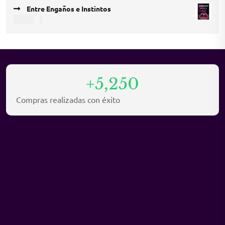
price
price
Entre Engaños e Instintos
was:
is:
USD
9,45
USD 12,15.
USD 8,10.
+5,250
Compras realizadas con éxito