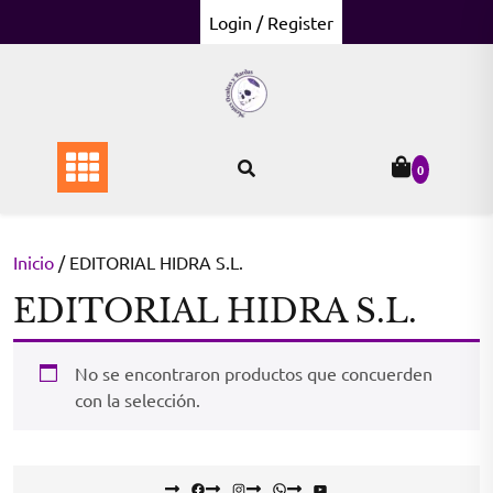
Skip
Login / Register
to
content
0
Inicio
/ EDITORIAL HIDRA S.L.
EDITORIAL HIDRA S.L.
No se encontraron productos que concuerden
con la selección.
Facebook
Instagram
WhatsApp
YouTube