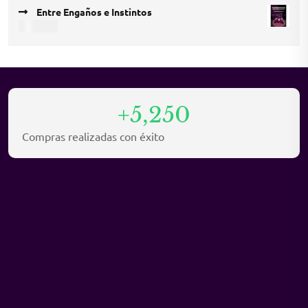
price
price
Entre Engaños e Instintos
was:
is:
USD
9,45
USD 12,15.
USD 8,10.
+5,250
Compras realizadas con éxito