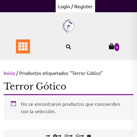
Skip
Login / Register
to
content
0
Inicio
/ Productos etiquetados “Terror Gótico”
Terror Gótico
No se encontraron productos que concuerden
con la selección.
Facebook
Instagram
WhatsApp
YouTube