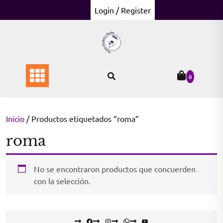
Skip
Login / Register
to
content
0
Inicio
/ Productos etiquetados “roma”
roma
No se encontraron productos que concuerden
con la selección.
Facebook
Instagram
WhatsApp
YouTube