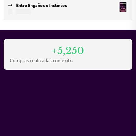
price
price
Entre Engaños e Instintos
was:
is:
COP
35.000
COP 45.000.
COP 30.000.
+5,250
Compras realizadas con éxito