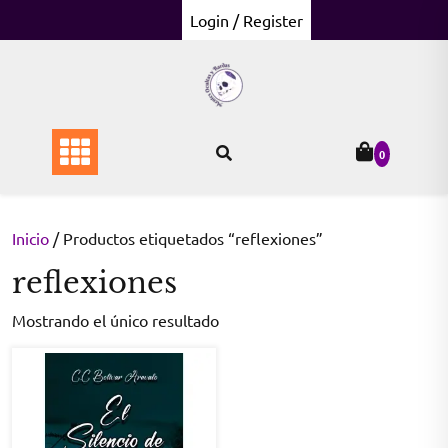
Skip
Login / Register
to
content
0
Inicio
/ Productos etiquetados “reflexiones”
reflexiones
Mostrando el único resultado