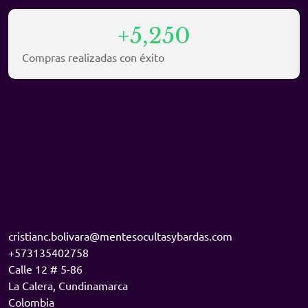
+5,250
Compras realizadas con éxito
cristianc.bolivara@mentesocultasybardas.com
+573135402758
Calle 12 # 5-86
La Calera
,
Cundinamarca
Colombia