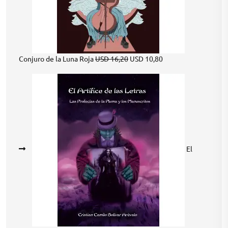
Original
Current
Conjuro de la Luna Roja
USD
16,20
USD
10,80
price
price
was:
is:
USD 16,20.
USD 10,80.
El