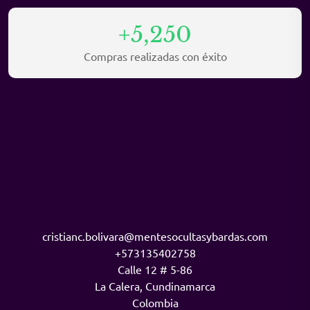
+5,250
Compras realizadas con éxito
cristianc.bolivara@mentesocultasybardas.com
+573135402758
Calle 12 # 5-86
La Calera
,
Cundinamarca
Colombia