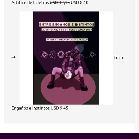
Original
Current
Artífice de la letras
USD
12,15
USD
8,10
price
price
was:
is:
USD 12,15.
USD 8,10.
Entre
Engaños e Instintos
USD
9,45