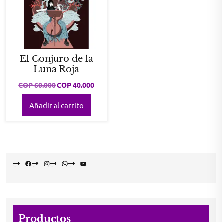
El Conjuro de la
Luna Roja
Original
Current
COP
60.000
COP
40.000
price
price
Añadir al carrito
was:
is:
COP 60.000.
COP 40.000.
Facebook
Instagram
WhatsApp
YouTube
Productos