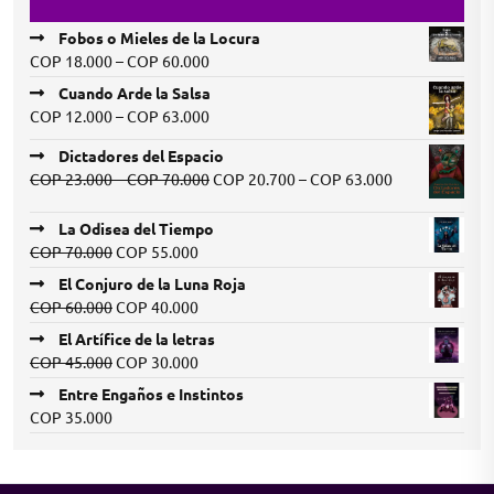
Fobos o Mieles de la Locura
Price
COP
18.000
–
COP
60.000
range:
Cuando Arde la Salsa
COP 18.000
Price
COP
12.000
–
COP
63.000
through
range:
COP 60.000
Dictadores del Espacio
COP 12.000
Price
Price
COP
23.000
–
COP
70.000
COP
20.700
–
COP
63.000
through
range:
range:
COP 63.000
COP 23.000
COP 20.700
La Odisea del Tiempo
through
through
Original
Current
COP
70.000
COP
55.000
COP 70.000
COP 63.000
price
price
El Conjuro de la Luna Roja
was:
is:
Original
Current
COP
60.000
COP
40.000
COP 70.000.
COP 55.000.
price
price
El Artífice de la letras
was:
is:
Original
Current
COP
45.000
COP
30.000
COP 60.000.
COP 40.000.
price
price
Entre Engaños e Instintos
was:
is:
COP
35.000
COP 45.000.
COP 30.000.