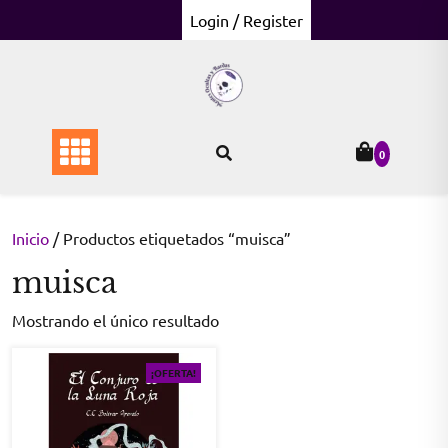
Skip
Login / Register
to
content
0
Inicio
/ Productos etiquetados “muisca”
muisca
Mostrando el único resultado
¡OFERTA!