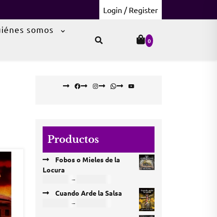
Login / Register
iénes somos
0
Facebook
Instagram
WhatsApp
YouTube
Productos
Fobos o Mieles de la
Locura
Price
USD
4,86
–
USD
16,20
range:
Cuando Arde la Salsa
USD 4,86
Price
USD
3,24
–
USD
17,01
through
range: