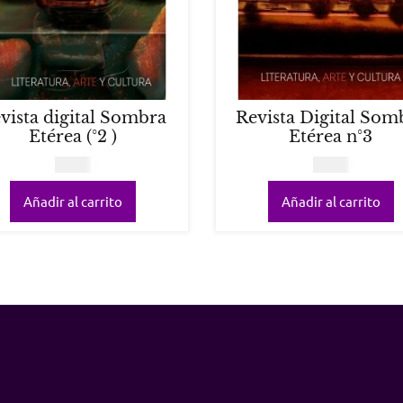
vista digital Sombra
Revista Digital Som
Etérea (°2 )
Etérea n°3
COP
0
COP
0
Añadir al carrito
Añadir al carrito