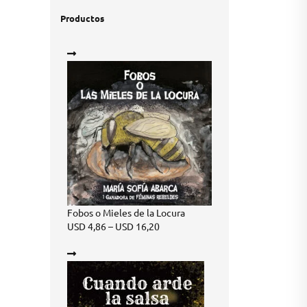
Productos
Fobos o Mieles de la Locura
Price
USD
4,86
–
USD
16,20
range:
USD 4,86
through
USD 16,20