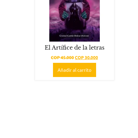
El Artífice de la letras
Original
Current
COP
45.000
COP
30.000
price
price
Añadir al carrito
was:
is:
COP 45.000.
COP 30.000.