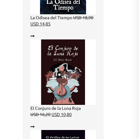
Original
La Odisea del Tiempo
USD
18,90
Current
price
USD
14,85
price
was:
is:
USD 18,90.
USD 14,85.
El Conjuro de la Luna Roja
Original
Current
USD
16,20
USD
10,80
price
price
was:
is:
USD 16,20.
USD 10,80.