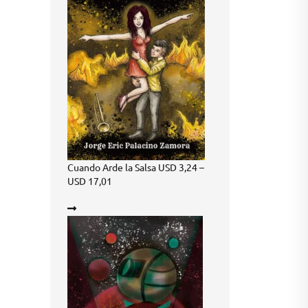
Cuando Arde la Salsa
USD
3,24
–
Price
USD
17,01
range:
USD 3,24
through
USD 17,01