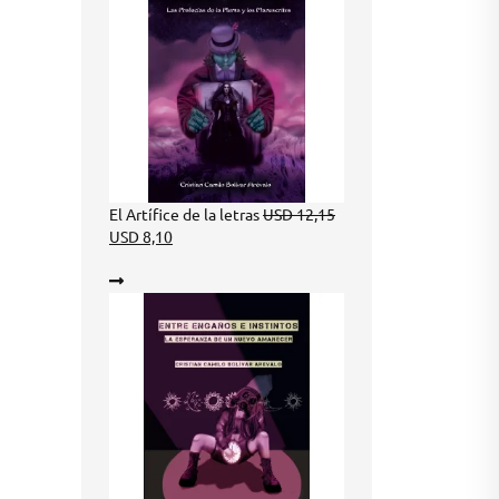
Original
El Artífice de la letras
USD
12,15
Current
price
USD
8,10
price
was:
is:
USD 12,15.
USD 8,10.