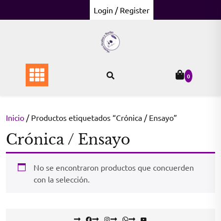
Skip
Login / Register
to
content
0
Inicio
/ Productos etiquetados “Crónica / Ensayo”
Crónica / Ensayo
No se encontraron productos que concuerden
con la selección.
Facebook
Instagram
WhatsApp
YouTube