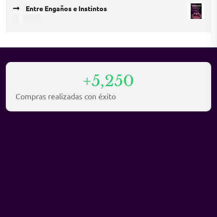
price
price
Entre Engaños e Instintos
was:
is:
USD
9,45
USD 12,15.
USD 8,10.
+5,250
Compras realizadas con éxito