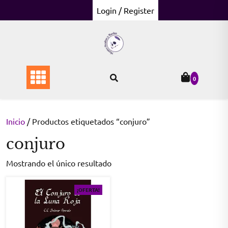
Skip
Login / Register
to
content
0
Inicio
/ Productos etiquetados “conjuro”
conjuro
Mostrando el único resultado
¡OFERTA!