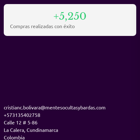
+5,250
Compras realizadas con éxito
cristianc.bolivara@mentesocultasybardas.com
+573135402758
Calle 12 # 5-86
La Calera
,
Cundinamarca
Colombia