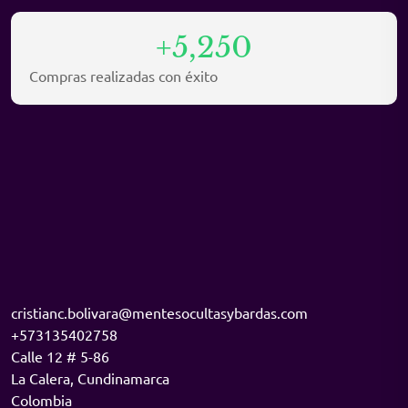
+5,250
Compras realizadas con éxito
cristianc.bolivara@mentesocultasybardas.com
+573135402758
Calle 12 # 5-86
La Calera
,
Cundinamarca
Colombia