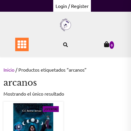
Skip
Login / Register
to
content
0
Inicio
/ Productos etiquetados “arcanos”
arcanos
Mostrando el único resultado
¡OFERTA!