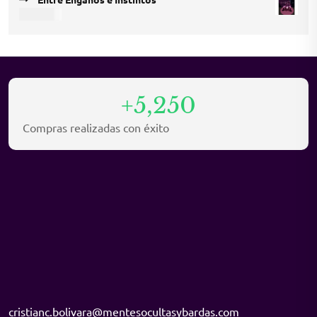
was:
is:
USD
9,45
USD 12,15.
USD 8,10.
+5,250
Compras realizadas con éxito
cristianc.bolivara@mentesocultasybardas.com