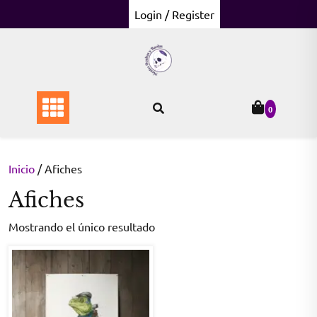
Skip
Login / Register
to
content
0
Inicio
/ Afiches
Afiches
Mostrando el único resultado