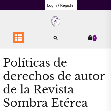
Skip
Login / Register
to
content
0
Políticas de
derechos de autor
de la Revista
Sombra Etérea