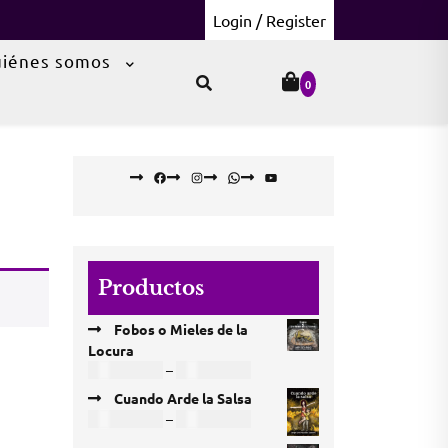
Login / Register
iénes somos
0
Facebook
Instagram
WhatsApp
YouTube
Productos
Fobos o Mieles de la
Locura
Price
COP
18.000
–
COP
60.000
range:
Cuando Arde la Salsa
COP 18.000
Price
COP
12.000
–
COP
63.000
through
range: