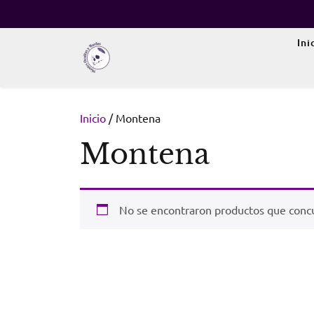
Skip
to
content
Ini
Inicio
/ Montena
Montena
No se encontraron productos que concu