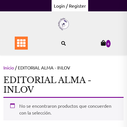
Skip
Login / Register
to
content
0
Inicio
/ EDITORIAL ALMA - INLOV
EDITORIAL ALMA -
INLOV
No se encontraron productos que concuerden
con la selección.