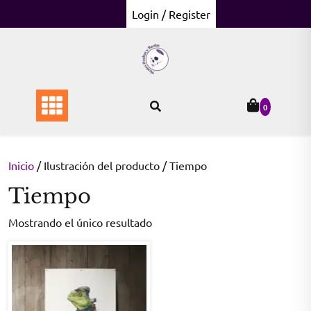
Skip
Login / Register
to
content
0
Inicio
/ Ilustración del producto / Tiempo
Tiempo
Mostrando el único resultado