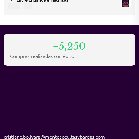
was:
is:
COP
35.000
COP 45.000.
COP 30.000.
+5,250
Compras realizadas con éxito
cristianc.bolivara@mentesocultasybardas.com