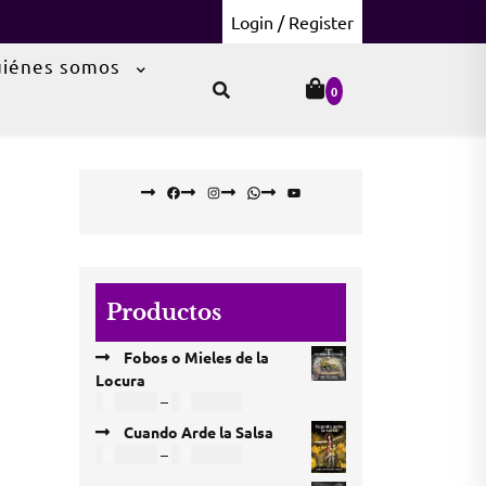
Login / Register
iénes somos
0
Facebook
Instagram
WhatsApp
YouTube
Productos
Fobos o Mieles de la
Locura
Price
USD
4,86
–
USD
16,20
range:
Cuando Arde la Salsa
USD 4,86
Price
USD
3,24
–
USD
17,01
through
range: