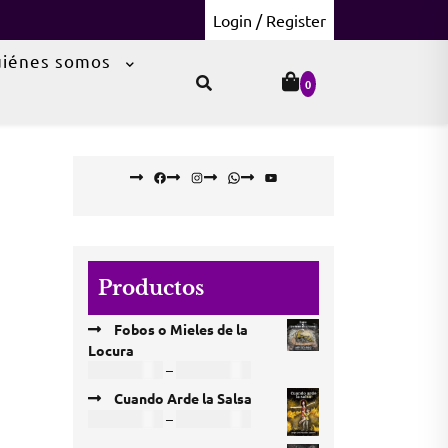
Login / Register
iénes somos
0
Facebook
Instagram
WhatsApp
YouTube
Productos
Fobos o Mieles de la
Locura
Price
COP
18.000
–
COP
60.000
range:
Cuando Arde la Salsa
COP 18.000
Price
COP
12.000
–
COP
63.000
through
range: